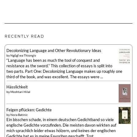
RECENTLY READ
Decolonizing Language and Other Revolutionary Ideas
by
Ngũgĩ wa Thiong'o
“Language has been as much the tool of conquest and
resistance as the sword.” This collection of essays is split into
two parts. Part One: Decolonizing Language makes up roughly one
third of the book, and was excellent. The essays were ...
Hässlichkeit
by
Moshtari Hilal
Feigen pflücken: Gedichte
by
Nora Batinic
Ein bisschen schade, in einem deutschen Gedichtband so viele
englische Gedichte vorzufinden. Die meisten davon wirkten auf
mich sprachlich leider etwas hölzern, und keines der englischen
Gedichte hat es in meine Favoriten geschafft. Trot...