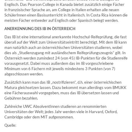
Englisch. Das Pearson College in Kanada bietet zusätzlich einige Fächer
in französischer Sprache an, am College in Italien erhalten alle neuen
SchülerInnen einen Basisunterricht in Italienisch. In Costa Rica können die
meisten Fächer entweder auf Englisch oder Spanisch belegt werden.
ANERKENNUNG DES IB IN ÖSTERREICH
Das IB ist eine international anerkannte Hochschul-Reifeprüfung, die fast
überall auf der Welt zum Universitätseintritt berechtigt. Mit dem IB kann
man natürlich auch an österreichischen Universitäten studieren, wobei
dies als „Studienzugang mit ausländischem Reifeprüfungszeugnis“ gilt. In
Österreich werden zumindest 24 (von 45) IB-Punkten für die Studienreife
vorausgesetzt. Dabei muss außerdem das im IB vorgeschriebene
Minimum von 6 Fächern mit jeweils mindestens 3 Punkten (von 7)
abgeschlossen werden.
Zusätzlich kann man das IB „nostrifizieren“, d.h. einer österreichischen
Matura gleichsetzen lassen. Dazu bekommt man allerdings vom BMUKK
eine Fächerauswahl vorgegeben, muss das IB übersetzen lassen und
Gebühren bezahlen.
Zahlreiche UWC AbsolventInnen studieren an renommierten
Universitäten der Welt; jedes Jahr werden viele in Harvard, Oxford,
Cambridge oder dem MIT aufgenommen.
Quelle: