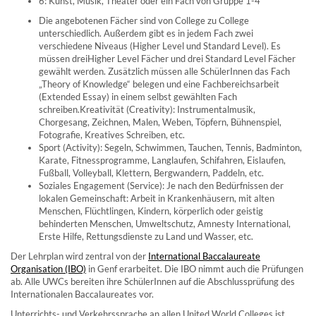
6: Kunst, Musik, Theater oder ein Fach von Gruppe 1-4
Die angebotenen Fächer sind von College zu College
unterschiedlich. Außerdem gibt es in jedem Fach zwei
verschiedene Niveaus (Higher Level und Standard Level). Es
müssen dreiHigher Level Fächer und drei Standard Level Fächer
gewählt werden. Zusätzlich müssen alle SchülerInnen das Fach
„Theory of Knowledge“ belegen und eine Fachbereichsarbeit
(Extended Essay) in einem selbst gewählten Fach
schreiben.Kreativität (Creativity): Instrumentalmusik,
Chorgesang, Zeichnen, Malen, Weben, Töpfern, Bühnenspiel,
Fotografie, Kreatives Schreiben, etc.
Sport (Activity): Segeln, Schwimmen, Tauchen, Tennis, Badminton,
Karate, Fitnessprogramme, Langlaufen, Schifahren, Eislaufen,
Fußball, Volleyball, Klettern, Bergwandern, Paddeln, etc.
Soziales Engagement (Service): Je nach den Bedürfnissen der
lokalen Gemeinschaft: Arbeit in Krankenhäusern, mit alten
Menschen, Flüchtlingen, Kindern, körperlich oder geistig
behinderten Menschen, Umweltschutz, Amnesty International,
Erste Hilfe, Rettungsdienste zu Land und Wasser, etc.
Der Lehrplan wird zentral von der
International Baccalaureate
Organisation (IBO)
in Genf erarbeitet. Die IBO nimmt auch die Prüfungen
ab. Alle UWCs bereiten ihre SchülerInnen auf die Abschlussprüfung des
Internationalen Baccalaureates vor.
Unterrichts- und Verkehrssprache an allen United World Colleges ist