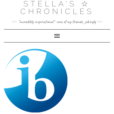
STELLA'S ☆
Skip
to
CHRONICLES
content
"incredibly inspirational" ~one of my friends, jokingly
Toggle Navigation