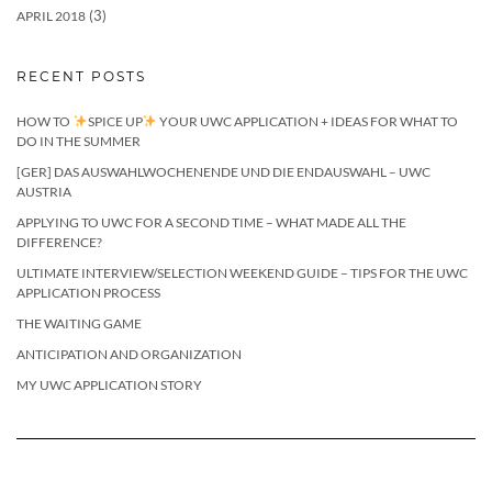
(3)
APRIL 2018
RECENT POSTS
HOW TO
SPICE UP
YOUR UWC APPLICATION + IDEAS FOR WHAT TO
DO IN THE SUMMER
[GER] DAS AUSWAHLWOCHENENDE UND DIE ENDAUSWAHL – UWC
AUSTRIA
APPLYING TO UWC FOR A SECOND TIME – WHAT MADE ALL THE
DIFFERENCE?
ULTIMATE INTERVIEW/SELECTION WEEKEND GUIDE – TIPS FOR THE UWC
APPLICATION PROCESS
THE WAITING GAME
ANTICIPATION AND ORGANIZATION
MY UWC APPLICATION STORY